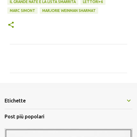
IL GRANDE NATE E LA LISTA SMARRITA
LETTORI+6
MARC SIMONT
MARJORIE WEINMAN SHARMAT
C
o
m
m
e
n
Etichette
t
i
Post più popolari