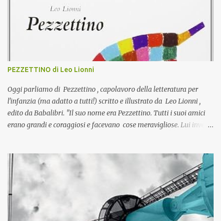
PEZZETTINO di Leo Lionni
Oggi parliamo di Pezzettino , capolavoro della letteratura per
l'infanzia (ma adatto a tutti!) scritto e illustrato da Leo Lionni ,
edito da Babalibri. "Il suo nome era Pezzettino. Tutti i suoi amici
erano grandi e coraggiosi e facevano cose meravigliose. Lui invece
era piccolo e di sicuro era un pezzetto di qualcuno, pensava, un
pezzetto mancante. Molto spesso si chiedeva di chi fosse il
pezzettino, e un bel giorno decise di scoprirlo." Pezzettino si
confronta con gli altri intorno a lui e si sente piccolo , inadeguato e
incompiuto . La sua insicurezza lo porta a pensare di essersi
staccato da qualcuno, di esser parte di qualcosa di più grande;
decide quindi di scoprire la sua vera identità e parte alla ricerca di
se stesso . In effetti tutti quelli che incontra sono imponenti,