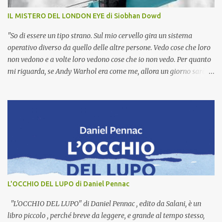
costituiti da un mosaico di colori e hanno nomi importanti:
IL MISTERO DEL LONDON EYE di Siobhan Dowd
Quello-Che-Corre, Quello-Forte, Quello-Che-Nuota, Quello-Che-
Vive-Sulle-Montagne, Qu...
"So di essere un tipo strano. Sul mio cervello gira un sistema
operativo diverso da quello delle altre persone. Vedo cose che loro
non vedono e a volte loro vedono cose che io non vedo. Per quanto
mi riguarda, se Andy Warhol era come me, allora un giorno sarò
anch'io un'icona culturale. Invece che per lattine di zuppa e divi del
cinema, io sarò famoso per le mie previsioni del tempo e per
l'abbigliamento formale e andrà bene così." Ci sono libri speciali
che hanno tanto da dire e che veicolano molto, Il mistero del
London Eye di Siobhan Dowd , edito da uovonero , è sicuramente
uno di questi. Trama avvincente, ritmo incalzante, scrittura diretta,
brillante e ironica; in quest'opera troviamo tutto: avventura,
mistero, famiglia, insicurezze, determinazione, coraggio e molto di
più. Ad accompagnarci in questo viaggio tra le strade di Londra e
L'OCCHIO DEL LUPO di Daniel Pennac
nei meandri della sua metropolitana è Ted , un ragazzino di dodici
anni diverso dagli altri - è lui stesso a dirlo - in...
"L'OCCHIO DEL LUPO" di Daniel Pennac , edito da Salani, è un
libro piccolo , perché breve da leggere, e grande al tempo stesso,