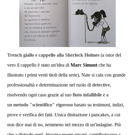
Trench giallo e cappello alla Sherlock Holmes
(a onor del
vero il cappello è stato un'idea di
Marc Simont
che ha
illustrato i primi venti titoli della serie), Nate si cala con grande
professionalità e determinazione nel ruolo di
detective
,
risolvendo ogni caso grazie al
suo
fiuto infallibile
e a
un
metodo "scientifico" rigoroso
basato su testimoni, indizi,
prove e verifica dei fatti.
Unica distrazione i pancakes, a cui
non dice mai di no, nemmeno nel mezzo di un'indagine. Più
che a distrarlo però, bisogna essere sinceri, contribuiscono a