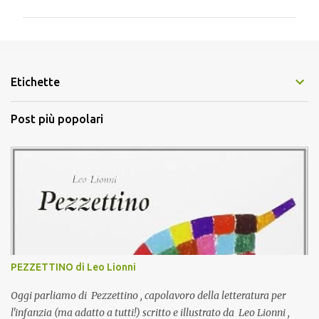
m
m
e
n
Etichette
t
i
Post più popolari
PEZZETTINO di Leo Lionni
Oggi parliamo di Pezzettino , capolavoro della letteratura per
l'infanzia (ma adatto a tutti!) scritto e illustrato da Leo Lionni ,