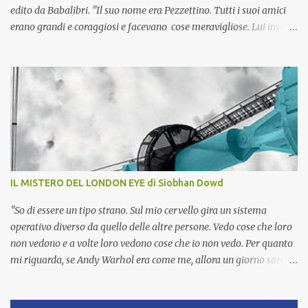
edito da Babalibri. "Il suo nome era Pezzettino. Tutti i suoi amici
erano grandi e coraggiosi e facevano cose meravigliose. Lui invece
era piccolo e di sicuro era un pezzetto di qualcuno, pensava, un
pezzetto mancante. Molto spesso si chiedeva di chi fosse il
pezzettino, e un bel giorno decise di scoprirlo." Pezzettino si
confronta con gli altri intorno a lui e si sente piccolo , inadeguato e
incompiuto . La sua insicurezza lo porta a pensare di essersi
staccato da qualcuno, di esser parte di qualcosa di più grande;
decide quindi di scoprire la sua vera identità e parte alla ricerca di
se stesso . In effetti tutti quelli che incontra sono imponenti,
costituiti da un mosaico di colori e hanno nomi importanti:
IL MISTERO DEL LONDON EYE di Siobhan Dowd
Quello-Che-Corre, Quello-Forte, Quello-Che-Nuota, Quello-Che-
Vive-Sulle-Montagne, Qu...
"So di essere un tipo strano. Sul mio cervello gira un sistema
operativo diverso da quello delle altre persone. Vedo cose che loro
non vedono e a volte loro vedono cose che io non vedo. Per quanto
mi riguarda, se Andy Warhol era come me, allora un giorno sarò
anch'io un'icona culturale. Invece che per lattine di zuppa e divi del
cinema, io sarò famoso per le mie previsioni del tempo e per