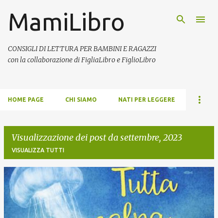
MamiLibro
Passa ai contenuti principali
CONSIGLI DI LETTURA PER BAMBINI E RAGAZZI
con la collaborazione di FigliaLibro e FiglioLibro
HOME PAGE
CHI SIAMO
NATI PER LEGGERE
Visualizzazione dei post da settembre, 2023
VISUALIZZA TUTTI
P
o
s